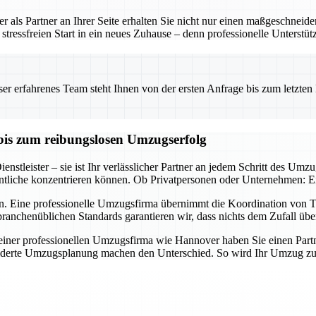
 als Partner an Ihrer Seite erhalten Sie nicht nur einen maßgeschneid
tressfreien Start in ein neues Zuhause – denn professionelle Unterstü
 erfahrenes Team steht Ihnen von der ersten Anfrage bis zum letzten Ka
bis zum reibungslosen Umzugserfolg
nstleister – sie ist Ihr verlässlicher Partner an jedem Schritt des Umz
tliche konzentrieren können. Ob Privatpersonen oder Unternehmen: Ein 
n. Eine professionelle Umzugsfirma übernimmt die Koordination von Tr
ranchenüblichen Standards garantieren wir, dass nichts dem Zufall übe
er professionellen Umzugsfirma wie Hannover haben Sie einen Partner a
derte Umzugsplanung machen den Unterschied. So wird Ihr Umzug zum E