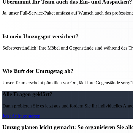
Übernimmt Ihr Team auch das Ein- und Auspacken?
Ja, unser Full-Service-Paket umfasst auf Wunsch auch das professio
Ist mein Umzugsgut versichert?
Selbstverständlich! Ihre Möbel und Gegenstände sind während des Tra
Wie läuft der Umzugstag ab?
Unser Team erscheint pünktlich vor Ort, lädt Ihre Gegenstände sorgfälti
Alle Fragen geklärt?
Dann probieren Sie es jetzt aus und fordern Sie Ihr individuelles Ang
Jetzt Anfrage starten
Umzug planen leicht gemacht: So organisieren Sie 