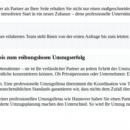
 als Partner an Ihrer Seite erhalten Sie nicht nur einen maßgeschneid
tressfreien Start in ein neues Zuhause – denn professionelle Unterstü
 erfahrenes Team steht Ihnen von der ersten Anfrage bis zum letzten Ka
bis zum reibungslosen Umzugserfolg
nstleister – sie ist Ihr verlässlicher Partner an jedem Schritt des Umz
tliche konzentrieren können. Ob Privatpersonen oder Unternehmen: Ein 
n. Eine professionelle Umzugsfirma übernimmt die Koordination von Tr
ranchenüblichen Standards garantieren wir, dass nichts dem Zufall übe
er professionellen Umzugsfirma wie Hannover haben Sie einen Partner a
derte Umzugsplanung machen den Unterschied. So wird Ihr Umzug zum E