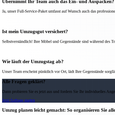
Übernimmt Ihr Team auch das Ein- und Auspacken?
Ja, unser Full-Service-Paket umfasst auf Wunsch auch das professio
Ist mein Umzugsgut versichert?
Selbstverständlich! Ihre Möbel und Gegenstände sind während des Tra
Wie läuft der Umzugstag ab?
Unser Team erscheint pünktlich vor Ort, lädt Ihre Gegenstände sorgfälti
Alle Fragen geklärt?
Dann probieren Sie es jetzt aus und fordern Sie Ihr individuelles Ang
Jetzt Anfrage starten
Umzug planen leicht gemacht: So organisieren Sie 