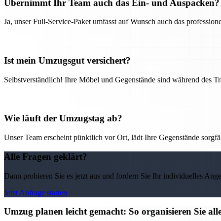
Übernimmt Ihr Team auch das Ein- und Auspacken?
Ja, unser Full-Service-Paket umfasst auf Wunsch auch das professio
Ist mein Umzugsgut versichert?
Selbstverständlich! Ihre Möbel und Gegenstände sind während des Tra
Wie läuft der Umzugstag ab?
Unser Team erscheint pünktlich vor Ort, lädt Ihre Gegenstände sorgfälti
Alle Fragen geklärt?
Dann probieren Sie es jetzt aus und fordern Sie Ihr individuelles Ang
Jetzt Anfrage starten
Umzug planen leicht gemacht: So organisieren Sie 