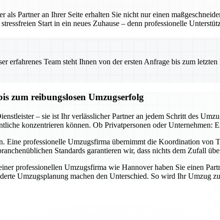
 als Partner an Ihrer Seite erhalten Sie nicht nur einen maßgeschneid
tressfreien Start in ein neues Zuhause – denn professionelle Unterstü
 erfahrenes Team steht Ihnen von der ersten Anfrage bis zum letzten Ka
bis zum reibungslosen Umzugserfolg
nstleister – sie ist Ihr verlässlicher Partner an jedem Schritt des Umz
tliche konzentrieren können. Ob Privatpersonen oder Unternehmen: Ein 
n. Eine professionelle Umzugsfirma übernimmt die Koordination von Tr
ranchenüblichen Standards garantieren wir, dass nichts dem Zufall übe
er professionellen Umzugsfirma wie Hannover haben Sie einen Partner a
derte Umzugsplanung machen den Unterschied. So wird Ihr Umzug zum E