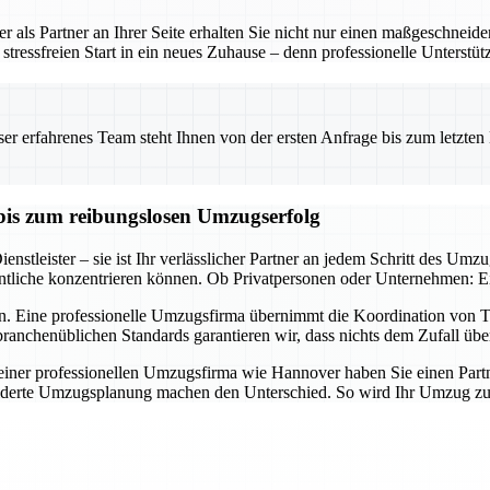
 als Partner an Ihrer Seite erhalten Sie nicht nur einen maßgeschneid
tressfreien Start in ein neues Zuhause – denn professionelle Unterstü
 erfahrenes Team steht Ihnen von der ersten Anfrage bis zum letzten Ka
bis zum reibungslosen Umzugserfolg
nstleister – sie ist Ihr verlässlicher Partner an jedem Schritt des Umz
tliche konzentrieren können. Ob Privatpersonen oder Unternehmen: Ein 
n. Eine professionelle Umzugsfirma übernimmt die Koordination von Tr
ranchenüblichen Standards garantieren wir, dass nichts dem Zufall übe
er professionellen Umzugsfirma wie Hannover haben Sie einen Partner a
derte Umzugsplanung machen den Unterschied. So wird Ihr Umzug zum E