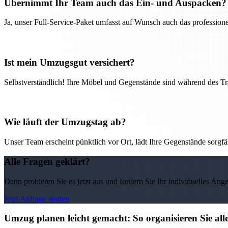
Übernimmt Ihr Team auch das Ein- und Auspacken?
Ja, unser Full-Service-Paket umfasst auf Wunsch auch das professio
Ist mein Umzugsgut versichert?
Selbstverständlich! Ihre Möbel und Gegenstände sind während des Tra
Wie läuft der Umzugstag ab?
Unser Team erscheint pünktlich vor Ort, lädt Ihre Gegenstände sorgfälti
Alle Fragen geklärt?
Dann probieren Sie es jetzt aus und fordern Sie Ihr individuelles Ang
Jetzt Anfrage starten
Umzug planen leicht gemacht: So organisieren Sie 