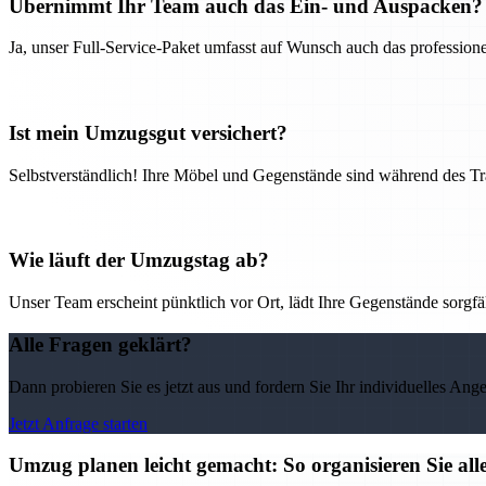
Übernimmt Ihr Team auch das Ein- und Auspacken?
Ja, unser Full-Service-Paket umfasst auf Wunsch auch das professio
Ist mein Umzugsgut versichert?
Selbstverständlich! Ihre Möbel und Gegenstände sind während des Tra
Wie läuft der Umzugstag ab?
Unser Team erscheint pünktlich vor Ort, lädt Ihre Gegenstände sorgfälti
Alle Fragen geklärt?
Dann probieren Sie es jetzt aus und fordern Sie Ihr individuelles Ang
Jetzt Anfrage starten
Umzug planen leicht gemacht: So organisieren Sie 