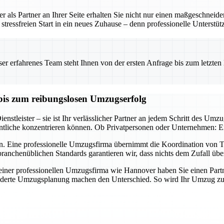
 als Partner an Ihrer Seite erhalten Sie nicht nur einen maßgeschneid
tressfreien Start in ein neues Zuhause – denn professionelle Unterstü
 erfahrenes Team steht Ihnen von der ersten Anfrage bis zum letzten Ka
bis zum reibungslosen Umzugserfolg
nstleister – sie ist Ihr verlässlicher Partner an jedem Schritt des Umz
tliche konzentrieren können. Ob Privatpersonen oder Unternehmen: Ein 
n. Eine professionelle Umzugsfirma übernimmt die Koordination von Tr
ranchenüblichen Standards garantieren wir, dass nichts dem Zufall übe
er professionellen Umzugsfirma wie Hannover haben Sie einen Partner a
derte Umzugsplanung machen den Unterschied. So wird Ihr Umzug zum E