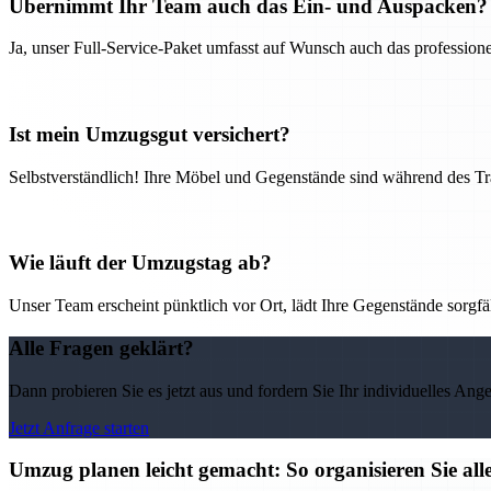
Übernimmt Ihr Team auch das Ein- und Auspacken?
Ja, unser Full-Service-Paket umfasst auf Wunsch auch das professio
Ist mein Umzugsgut versichert?
Selbstverständlich! Ihre Möbel und Gegenstände sind während des Tra
Wie läuft der Umzugstag ab?
Unser Team erscheint pünktlich vor Ort, lädt Ihre Gegenstände sorgfälti
Alle Fragen geklärt?
Dann probieren Sie es jetzt aus und fordern Sie Ihr individuelles Ang
Jetzt Anfrage starten
Umzug planen leicht gemacht: So organisieren Sie 