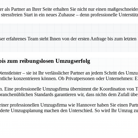
 als Partner an Ihrer Seite erhalten Sie nicht nur einen maßgeschneid
tressfreien Start in ein neues Zuhause – denn professionelle Unterstü
 erfahrenes Team steht Ihnen von der ersten Anfrage bis zum letzten Ka
bis zum reibungslosen Umzugserfolg
nstleister – sie ist Ihr verlässlicher Partner an jedem Schritt des Umz
tliche konzentrieren können. Ob Privatpersonen oder Unternehmen: Ein 
n. Eine professionelle Umzugsfirma übernimmt die Koordination von Tr
ranchenüblichen Standards garantieren wir, dass nichts dem Zufall übe
er professionellen Umzugsfirma wie Hannover haben Sie einen Partner a
derte Umzugsplanung machen den Unterschied. So wird Ihr Umzug zum E