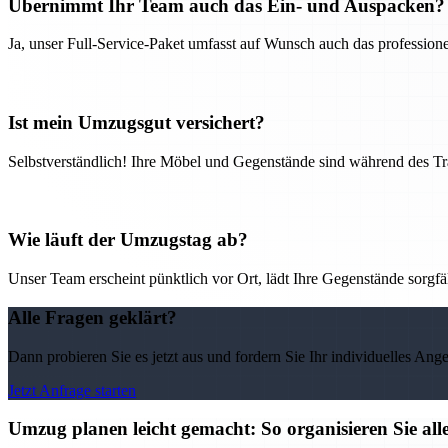
Übernimmt Ihr Team auch das Ein- und Auspacken?
Ja, unser Full-Service-Paket umfasst auf Wunsch auch das professio
Ist mein Umzugsgut versichert?
Selbstverständlich! Ihre Möbel und Gegenstände sind während des Tra
Wie läuft der Umzugstag ab?
Unser Team erscheint pünktlich vor Ort, lädt Ihre Gegenstände sorgfälti
Alle Fragen geklärt?
Dann probieren Sie es jetzt aus und fordern Sie Ihr individuelles Ang
Jetzt Anfrage starten
Umzug planen leicht gemacht: So organisieren Sie 