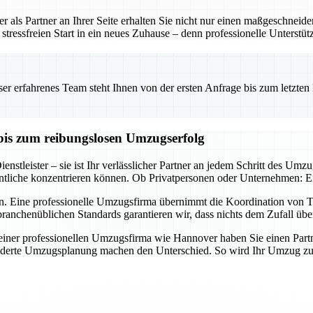
 als Partner an Ihrer Seite erhalten Sie nicht nur einen maßgeschneid
tressfreien Start in ein neues Zuhause – denn professionelle Unterstü
 erfahrenes Team steht Ihnen von der ersten Anfrage bis zum letzten Ka
bis zum reibungslosen Umzugserfolg
nstleister – sie ist Ihr verlässlicher Partner an jedem Schritt des Umz
tliche konzentrieren können. Ob Privatpersonen oder Unternehmen: Ein 
n. Eine professionelle Umzugsfirma übernimmt die Koordination von Tr
ranchenüblichen Standards garantieren wir, dass nichts dem Zufall übe
er professionellen Umzugsfirma wie Hannover haben Sie einen Partner a
derte Umzugsplanung machen den Unterschied. So wird Ihr Umzug zum E