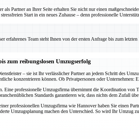
 als Partner an Ihrer Seite erhalten Sie nicht nur einen maßgeschneid
tressfreien Start in ein neues Zuhause – denn professionelle Unterstü
 erfahrenes Team steht Ihnen von der ersten Anfrage bis zum letzten Ka
bis zum reibungslosen Umzugserfolg
nstleister – sie ist Ihr verlässlicher Partner an jedem Schritt des Umz
tliche konzentrieren können. Ob Privatpersonen oder Unternehmen: Ein 
n. Eine professionelle Umzugsfirma übernimmt die Koordination von Tr
ranchenüblichen Standards garantieren wir, dass nichts dem Zufall übe
er professionellen Umzugsfirma wie Hannover haben Sie einen Partner a
derte Umzugsplanung machen den Unterschied. So wird Ihr Umzug zum E