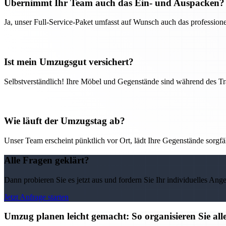
Übernimmt Ihr Team auch das Ein- und Auspacken?
Ja, unser Full-Service-Paket umfasst auf Wunsch auch das professio
Ist mein Umzugsgut versichert?
Selbstverständlich! Ihre Möbel und Gegenstände sind während des Tra
Wie läuft der Umzugstag ab?
Unser Team erscheint pünktlich vor Ort, lädt Ihre Gegenstände sorgfälti
Alle Fragen geklärt?
Dann probieren Sie es jetzt aus und fordern Sie Ihr individuelles Ang
Jetzt Anfrage starten
Umzug planen leicht gemacht: So organisieren Sie 