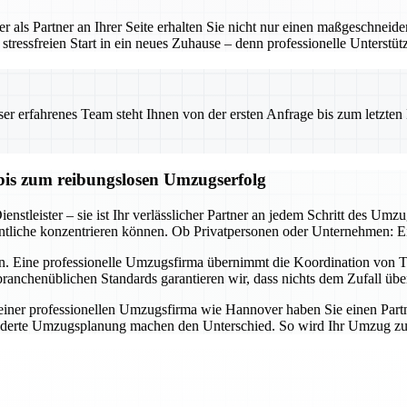
 als Partner an Ihrer Seite erhalten Sie nicht nur einen maßgeschneid
tressfreien Start in ein neues Zuhause – denn professionelle Unterstü
 erfahrenes Team steht Ihnen von der ersten Anfrage bis zum letzten Ka
bis zum reibungslosen Umzugserfolg
nstleister – sie ist Ihr verlässlicher Partner an jedem Schritt des Umz
tliche konzentrieren können. Ob Privatpersonen oder Unternehmen: Ein 
n. Eine professionelle Umzugsfirma übernimmt die Koordination von Tr
ranchenüblichen Standards garantieren wir, dass nichts dem Zufall übe
er professionellen Umzugsfirma wie Hannover haben Sie einen Partner a
derte Umzugsplanung machen den Unterschied. So wird Ihr Umzug zum E