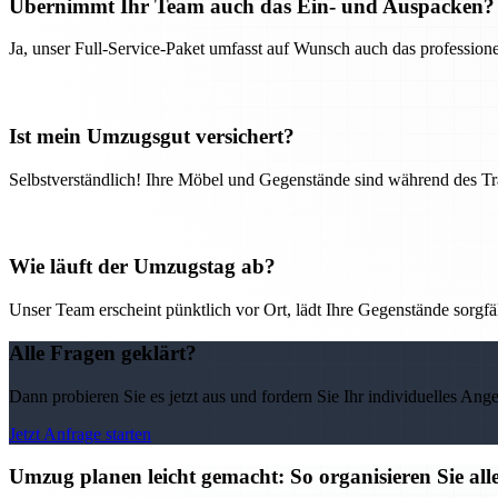
Übernimmt Ihr Team auch das Ein- und Auspacken?
Ja, unser Full-Service-Paket umfasst auf Wunsch auch das professio
Ist mein Umzugsgut versichert?
Selbstverständlich! Ihre Möbel und Gegenstände sind während des Tra
Wie läuft der Umzugstag ab?
Unser Team erscheint pünktlich vor Ort, lädt Ihre Gegenstände sorgfälti
Alle Fragen geklärt?
Dann probieren Sie es jetzt aus und fordern Sie Ihr individuelles Ang
Jetzt Anfrage starten
Umzug planen leicht gemacht: So organisieren Sie 