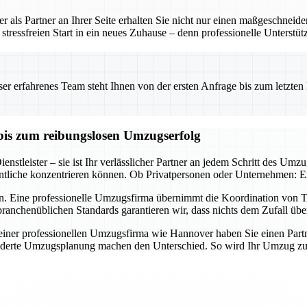
 als Partner an Ihrer Seite erhalten Sie nicht nur einen maßgeschneid
tressfreien Start in ein neues Zuhause – denn professionelle Unterstü
 erfahrenes Team steht Ihnen von der ersten Anfrage bis zum letzten Ka
bis zum reibungslosen Umzugserfolg
nstleister – sie ist Ihr verlässlicher Partner an jedem Schritt des Umz
tliche konzentrieren können. Ob Privatpersonen oder Unternehmen: Ein 
n. Eine professionelle Umzugsfirma übernimmt die Koordination von Tr
ranchenüblichen Standards garantieren wir, dass nichts dem Zufall übe
er professionellen Umzugsfirma wie Hannover haben Sie einen Partner a
derte Umzugsplanung machen den Unterschied. So wird Ihr Umzug zum E