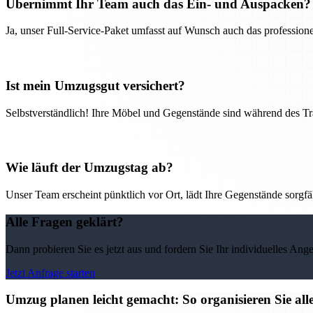
Übernimmt Ihr Team auch das Ein- und Auspacken?
Ja, unser Full-Service-Paket umfasst auf Wunsch auch das professio
Ist mein Umzugsgut versichert?
Selbstverständlich! Ihre Möbel und Gegenstände sind während des Tra
Wie läuft der Umzugstag ab?
Unser Team erscheint pünktlich vor Ort, lädt Ihre Gegenstände sorgfälti
Alle Fragen geklärt?
Dann probieren Sie es jetzt aus und fordern Sie Ihr individuelles Ang
Jetzt Anfrage starten
Umzug planen leicht gemacht: So organisieren Sie 