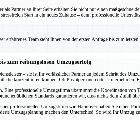
 als Partner an Ihrer Seite erhalten Sie nicht nur einen maßgeschneid
tressfreien Start in ein neues Zuhause – denn professionelle Unterstü
 erfahrenes Team steht Ihnen von der ersten Anfrage bis zum letzten Ka
bis zum reibungslosen Umzugserfolg
nstleister – sie ist Ihr verlässlicher Partner an jedem Schritt des Umz
tliche konzentrieren können. Ob Privatpersonen oder Unternehmen: Ein 
n. Eine professionelle Umzugsfirma übernimmt die Koordination von Tr
ranchenüblichen Standards garantieren wir, dass nichts dem Zufall übe
er professionellen Umzugsfirma wie Hannover haben Sie einen Partner a
derte Umzugsplanung machen den Unterschied. So wird Ihr Umzug zum E