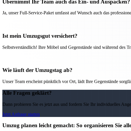
Übernimmt Ihr Team auch das Ein- und Auspacken?
Ja, unser Full-Service-Paket umfasst auf Wunsch auch das professio
Ist mein Umzugsgut versichert?
Selbstverständlich! Ihre Möbel und Gegenstände sind während des Tra
Wie läuft der Umzugstag ab?
Unser Team erscheint pünktlich vor Ort, lädt Ihre Gegenstände sorgfälti
Alle Fragen geklärt?
Dann probieren Sie es jetzt aus und fordern Sie Ihr individuelles Ang
Jetzt Anfrage starten
Umzug planen leicht gemacht: So organisieren Sie 