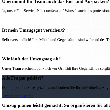
Übernimmt Ihr Team auch das Ein- und Auspacken?
Ja, unser Full-Service-Paket umfasst auf Wunsch auch das professio
Ist mein Umzugsgut versichert?
Selbstverständlich! Ihre Möbel und Gegenstände sind während des Tra
Wie läuft der Umzugstag ab?
Unser Team erscheint pünktlich vor Ort, lädt Ihre Gegenstände sorgfälti
Alle Fragen geklärt?
Dann probieren Sie es jetzt aus und fordern Sie Ihr individuelles Ang
Jetzt Anfrage starten
Umzug planen leicht gemacht: So organisieren Sie 