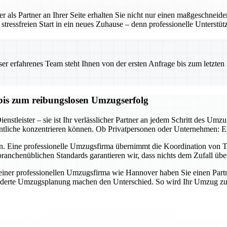
 als Partner an Ihrer Seite erhalten Sie nicht nur einen maßgeschneid
tressfreien Start in ein neues Zuhause – denn professionelle Unterstü
 erfahrenes Team steht Ihnen von der ersten Anfrage bis zum letzten Ka
bis zum reibungslosen Umzugserfolg
nstleister – sie ist Ihr verlässlicher Partner an jedem Schritt des Umz
tliche konzentrieren können. Ob Privatpersonen oder Unternehmen: Ein 
n. Eine professionelle Umzugsfirma übernimmt die Koordination von Tr
ranchenüblichen Standards garantieren wir, dass nichts dem Zufall übe
er professionellen Umzugsfirma wie Hannover haben Sie einen Partner a
derte Umzugsplanung machen den Unterschied. So wird Ihr Umzug zum E