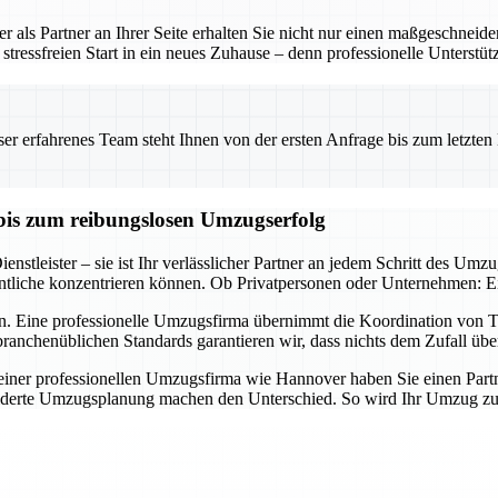
 als Partner an Ihrer Seite erhalten Sie nicht nur einen maßgeschneid
tressfreien Start in ein neues Zuhause – denn professionelle Unterstü
 erfahrenes Team steht Ihnen von der ersten Anfrage bis zum letzten Ka
bis zum reibungslosen Umzugserfolg
nstleister – sie ist Ihr verlässlicher Partner an jedem Schritt des Umz
tliche konzentrieren können. Ob Privatpersonen oder Unternehmen: Ein 
n. Eine professionelle Umzugsfirma übernimmt die Koordination von Tr
ranchenüblichen Standards garantieren wir, dass nichts dem Zufall übe
er professionellen Umzugsfirma wie Hannover haben Sie einen Partner a
derte Umzugsplanung machen den Unterschied. So wird Ihr Umzug zum E