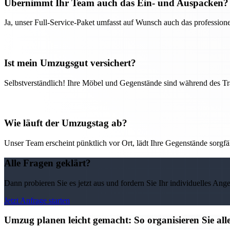
Übernimmt Ihr Team auch das Ein- und Auspacken?
Ja, unser Full-Service-Paket umfasst auf Wunsch auch das professio
Ist mein Umzugsgut versichert?
Selbstverständlich! Ihre Möbel und Gegenstände sind während des Tra
Wie läuft der Umzugstag ab?
Unser Team erscheint pünktlich vor Ort, lädt Ihre Gegenstände sorgfälti
Alle Fragen geklärt?
Dann probieren Sie es jetzt aus und fordern Sie Ihr individuelles Ang
Jetzt Anfrage starten
Umzug planen leicht gemacht: So organisieren Sie 