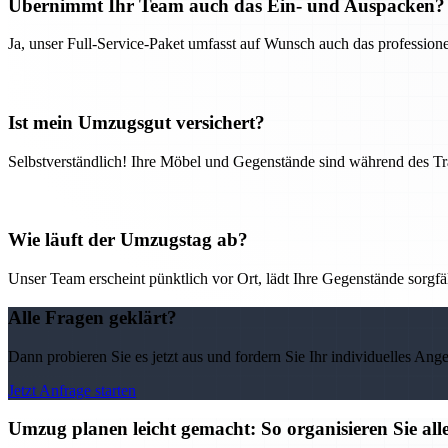
Übernimmt Ihr Team auch das Ein- und Auspacken?
Ja, unser Full-Service-Paket umfasst auf Wunsch auch das professio
Ist mein Umzugsgut versichert?
Selbstverständlich! Ihre Möbel und Gegenstände sind während des Tra
Wie läuft der Umzugstag ab?
Unser Team erscheint pünktlich vor Ort, lädt Ihre Gegenstände sorgfälti
Alle Fragen geklärt?
Dann probieren Sie es jetzt aus und fordern Sie Ihr individuelles Ang
Jetzt Anfrage starten
Umzug planen leicht gemacht: So organisieren Sie 