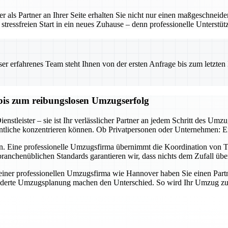
 als Partner an Ihrer Seite erhalten Sie nicht nur einen maßgeschneid
tressfreien Start in ein neues Zuhause – denn professionelle Unterstü
 erfahrenes Team steht Ihnen von der ersten Anfrage bis zum letzten Ka
bis zum reibungslosen Umzugserfolg
nstleister – sie ist Ihr verlässlicher Partner an jedem Schritt des Umz
tliche konzentrieren können. Ob Privatpersonen oder Unternehmen: Ein 
n. Eine professionelle Umzugsfirma übernimmt die Koordination von Tr
ranchenüblichen Standards garantieren wir, dass nichts dem Zufall übe
er professionellen Umzugsfirma wie Hannover haben Sie einen Partner a
derte Umzugsplanung machen den Unterschied. So wird Ihr Umzug zum E