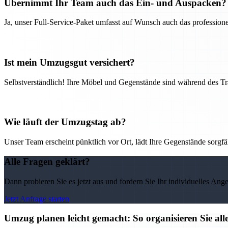
Übernimmt Ihr Team auch das Ein- und Auspacken?
Ja, unser Full-Service-Paket umfasst auf Wunsch auch das professio
Ist mein Umzugsgut versichert?
Selbstverständlich! Ihre Möbel und Gegenstände sind während des Tra
Wie läuft der Umzugstag ab?
Unser Team erscheint pünktlich vor Ort, lädt Ihre Gegenstände sorgfälti
Alle Fragen geklärt?
Dann probieren Sie es jetzt aus und fordern Sie Ihr individuelles Ang
Jetzt Anfrage starten
Umzug planen leicht gemacht: So organisieren Sie 