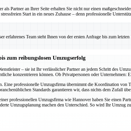
 als Partner an Ihrer Seite erhalten Sie nicht nur einen maßgeschneid
tressfreien Start in ein neues Zuhause – denn professionelle Unterstü
 erfahrenes Team steht Ihnen von der ersten Anfrage bis zum letzten Ka
bis zum reibungslosen Umzugserfolg
nstleister – sie ist Ihr verlässlicher Partner an jedem Schritt des Umz
tliche konzentrieren können. Ob Privatpersonen oder Unternehmen: Ein 
n. Eine professionelle Umzugsfirma übernimmt die Koordination von Tr
ranchenüblichen Standards garantieren wir, dass nichts dem Zufall übe
er professionellen Umzugsfirma wie Hannover haben Sie einen Partner a
derte Umzugsplanung machen den Unterschied. So wird Ihr Umzug zum E