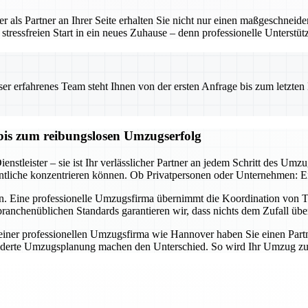
 als Partner an Ihrer Seite erhalten Sie nicht nur einen maßgeschneid
tressfreien Start in ein neues Zuhause – denn professionelle Unterstü
 erfahrenes Team steht Ihnen von der ersten Anfrage bis zum letzten Ka
bis zum reibungslosen Umzugserfolg
nstleister – sie ist Ihr verlässlicher Partner an jedem Schritt des Umz
tliche konzentrieren können. Ob Privatpersonen oder Unternehmen: Ein 
n. Eine professionelle Umzugsfirma übernimmt die Koordination von Tr
ranchenüblichen Standards garantieren wir, dass nichts dem Zufall übe
er professionellen Umzugsfirma wie Hannover haben Sie einen Partner a
derte Umzugsplanung machen den Unterschied. So wird Ihr Umzug zum E