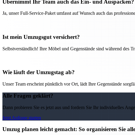
Übernimmt Ihr Team auch das Ein- und Auspacken?
Ja, unser Full-Service-Paket umfasst auf Wunsch auch das professio
Ist mein Umzugsgut versichert?
Selbstverständlich! Ihre Möbel und Gegenstände sind während des Tra
Wie läuft der Umzugstag ab?
Unser Team erscheint pünktlich vor Ort, lädt Ihre Gegenstände sorgfälti
Alle Fragen geklärt?
Dann probieren Sie es jetzt aus und fordern Sie Ihr individuelles Ang
Jetzt Anfrage starten
Umzug planen leicht gemacht: So organisieren Sie 