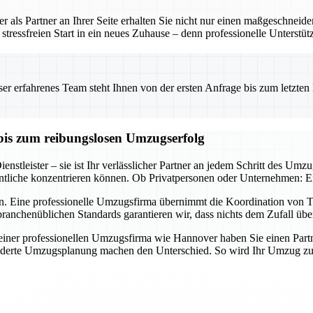
 als Partner an Ihrer Seite erhalten Sie nicht nur einen maßgeschneid
tressfreien Start in ein neues Zuhause – denn professionelle Unterstü
 erfahrenes Team steht Ihnen von der ersten Anfrage bis zum letzten Ka
bis zum reibungslosen Umzugserfolg
nstleister – sie ist Ihr verlässlicher Partner an jedem Schritt des Umz
tliche konzentrieren können. Ob Privatpersonen oder Unternehmen: Ein 
n. Eine professionelle Umzugsfirma übernimmt die Koordination von Tr
ranchenüblichen Standards garantieren wir, dass nichts dem Zufall übe
er professionellen Umzugsfirma wie Hannover haben Sie einen Partner a
derte Umzugsplanung machen den Unterschied. So wird Ihr Umzug zum E