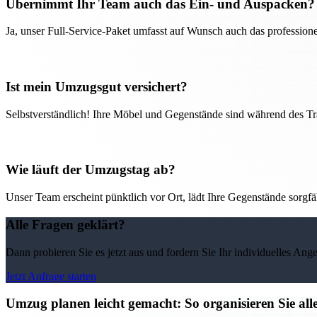
Übernimmt Ihr Team auch das Ein- und Auspacken?
Ja, unser Full-Service-Paket umfasst auf Wunsch auch das professio
Ist mein Umzugsgut versichert?
Selbstverständlich! Ihre Möbel und Gegenstände sind während des Tra
Wie läuft der Umzugstag ab?
Unser Team erscheint pünktlich vor Ort, lädt Ihre Gegenstände sorgfälti
Alle Fragen geklärt?
Dann probieren Sie es jetzt aus und fordern Sie Ihr individuelles Ang
Jetzt Anfrage starten
Umzug planen leicht gemacht: So organisieren Sie 